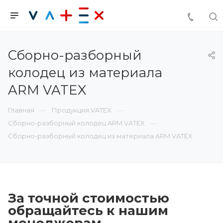
Сборно-разборный
колодец из материала
ARM VATEX
Главная
Продукция VATEX
Сборно-разборный колодец ARM VATEX
Сборно-разборный колодец из материала ARM VATEX
За точной стоимостью
об
р
ащайтесь к нашим